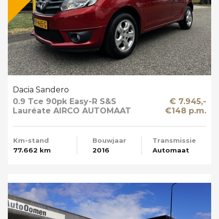
Dacia Sandero
0.9 Tce 90pk Easy-R S&S
€ 7.945,-
Lauréate AIRCO AUTOMAAT
€148 p.m.
Km-stand
Bouwjaar
Transmissie
77.662 km
2016
Automaat