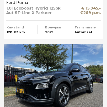
Ford Puma
1.0i Ecoboost Hybrid 125pk
€ 15.945,-
Aut ST-Line X Parkeer
€269 p.m.
Camera
Km-stand
Bouwjaar
Transmissie
128.113 km
2021
Automaat