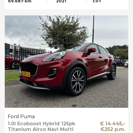
69.687 km
2021
CVT
Ford Puma
1.0i Ecoboost Hybrid 125pk
€ 14.445,-
Titanium Airco Navi Multi
€252 p.m.