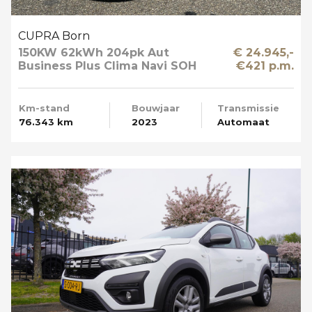
CUPRA Born
150KW 62kWh 204pk Aut
€ 24.945,-
Business Plus Clima Navi SOH
€421 p.m.
89%
Km-stand
Bouwjaar
Transmissie
76.343 km
2023
Automaat