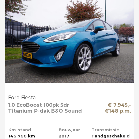
Ford Fiesta
1.0 EcoBoost 100pk 5dr
€ 7.945,-
Titanium P-dak B&O Sound
€148 p.m.
Multi Media Mooi
Km-stand
Bouwjaar
Transmissie
146.766 km
2017
Handgeschakeld