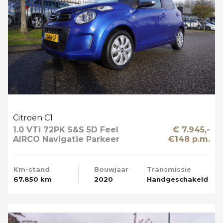
Citroën C1
1.0 VTi 72PK S&S 5D Feel
€ 7.945,-
AIRCO Navigatie Parkeer
€148 p.m.
Camera
Km-stand
Bouwjaar
Transmissie
67.850 km
2020
Handgeschakeld