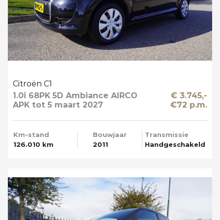
Citroën C1
1.0i 68PK 5D Ambiance AIRCO
€ 3.745,-
APK tot 5 maart 2027
€72 p.m.
Km-stand
Bouwjaar
Transmissie
126.010 km
2011
Handgeschakeld