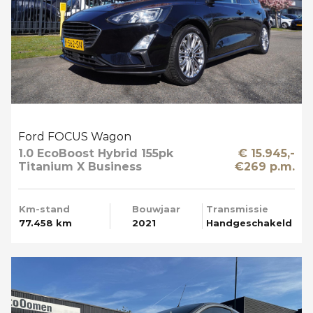
Ford FOCUS Wagon
1.0 EcoBoost Hybrid 155pk
€ 15.945,-
Titanium X Business
€269 p.m.
Trekhaak Apple Carplay
Km-stand
Bouwjaar
Transmissie
77.458 km
2021
Handgeschakeld