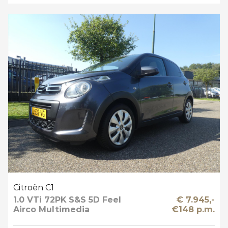
Citroën C1
1.0 VTi 72PK S&S 5D Feel
€ 7.945,-
Airco Multimedia
€148 p.m.