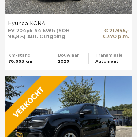
Hyundai KONA
EV 204pk 64 kWh (SOH
€ 21.945,-
98,8%) Aut. Outgoing
€370 p.m.
Limited Sky Schuifdak
Km-stand
Bouwjaar
Transmissie
78.663 km
2020
Automaat