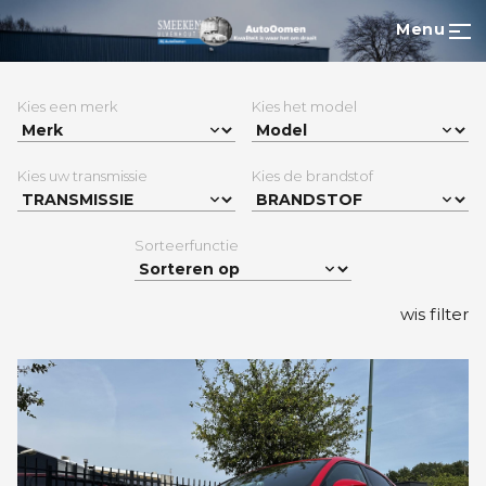
Menu
Kies een merk
Kies het model
Kies uw transmissie
Kies de brandstof
Sorteerfunctie
wis filter