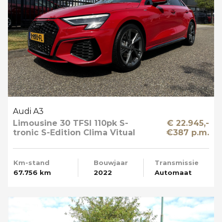
Audi A3
Limousine 30 TFSI 110pk S-
€ 22.945,-
tronic S-Edition Clima Vitual
€387 p.m.
Cockpit Navi NL-Auto
Km-stand
Bouwjaar
Transmissie
67.756 km
2022
Automaat