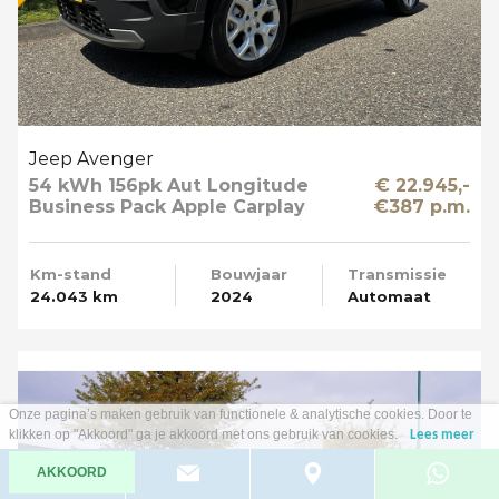
Jeep Avenger
54 kWh 156pk Aut Longitude
€ 22.945,-
Business Pack Apple Carplay
€387 p.m.
SOH 95%
Km-stand
Bouwjaar
Transmissie
24.043 km
2024
Automaat
Onze pagina’s maken gebruik van functionele & analytische cookies. Door te
klikken op "Akkoord" ga je akkoord met ons gebruik van cookies.
Lees meer
AKKOORD