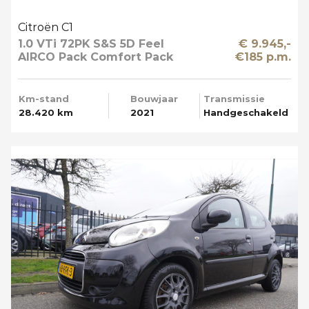
Citroën C1
1.0 VTi 72PK S&S 5D Feel
€ 9.945,-
AIRCO Pack Comfort Pack
€185 p.m.
Techno Apple Carplay
Km-stand
Bouwjaar
Transmissie
28.420 km
2021
Handgeschakeld