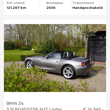
Km-stand
Bouwjaar
Transmissie
121.267 km
2005
Handgeschakeld
BMW Z4
3.0I ROADSTER AUT Leder
€ 14.945,-