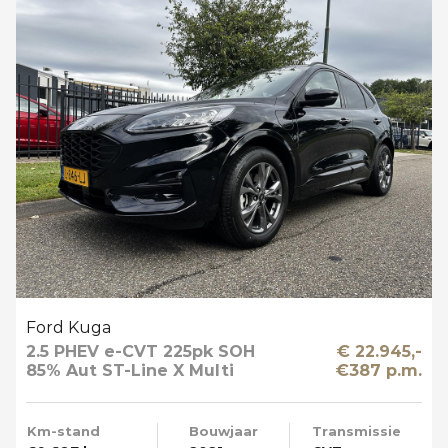
Ford Kuga
2.5 PHEV e-CVT 225pk SOH
€ 22.945,-
85% Aut ST-Line X Multi
€387 p.m.
Media Winter en Driver Pack
Km-stand
Bouwjaar
Transmissie