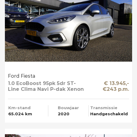
Ford Fiesta
1.0 EcoBoost 95pk 5dr ST-
€ 13.945,-
Line Clima Navi P-dak Xenon
€243 p.m.
Km-stand
Bouwjaar
Transmissie
65.024 km
2020
Handgeschakeld