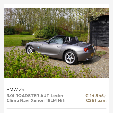
BMW Z4
3.0I ROADSTER AUT Leder
€ 14.945,-
Clima Navi Xenon 18LM Hifi
€261 p.m.
Prof