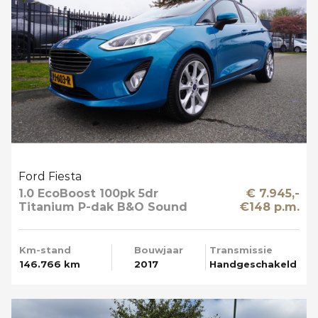
Ford Fiesta
1.0 EcoBoost 100pk 5dr
€ 7.945,-
Titanium P-dak B&O Sound
€148 p.m.
Multi Media Mooi
Km-stand
Bouwjaar
Transmissie
146.766 km
2017
Handgeschakeld