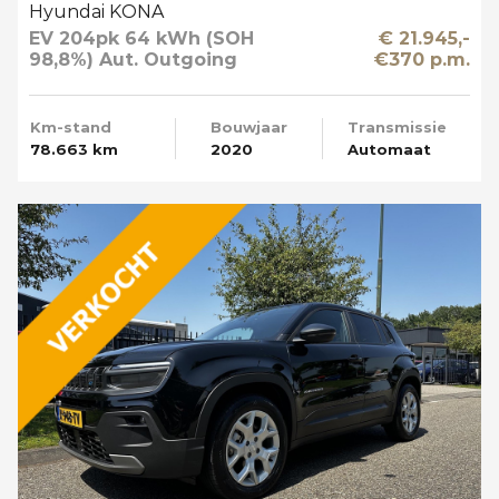
Hyundai KONA
EV 204pk 64 kWh (SOH
€ 21.945,-
98,8%) Aut. Outgoing
€370 p.m.
Limited Sky Schuifdak
Km-stand
Bouwjaar
Transmissie
78.663 km
2020
Automaat