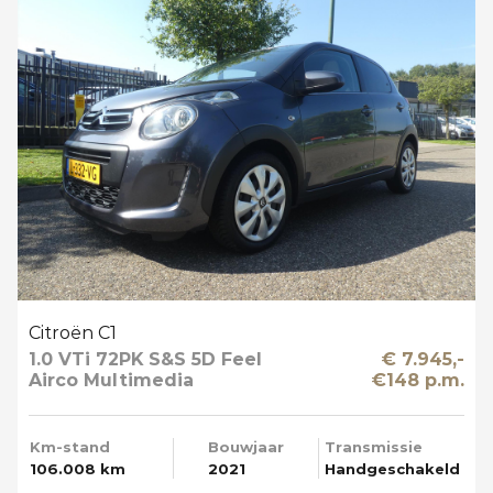
Citroën C1
1.0 VTi 72PK S&S 5D Feel
€ 7.945,-
Airco Multimedia
€148 p.m.
Km-stand
Bouwjaar
Transmissie
106.008 km
2021
Handgeschakeld