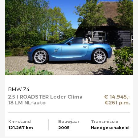
BMW Z4
2.5 I ROADSTER Leder Clima
€ 14.945,-
18 LM NL-auto
€261 p.m.
Km-stand
Bouwjaar
Transmissie
121.267 km
2005
Handgeschakeld