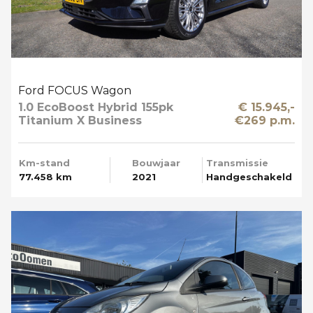
Ford FOCUS Wagon
1.0 EcoBoost Hybrid 155pk
€ 15.945,-
Titanium X Business
€269 p.m.
Trekhaak Apple Carplay
Km-stand
Bouwjaar
Transmissie
77.458 km
2021
Handgeschakeld