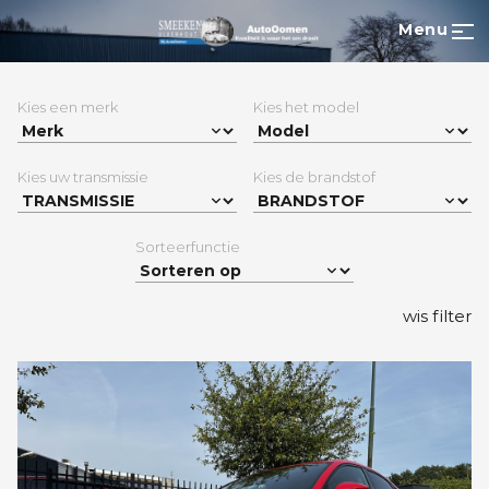
Menu
Kies een merk
Kies het model
Kies uw transmissie
Kies de brandstof
Sorteerfunctie
wis filter