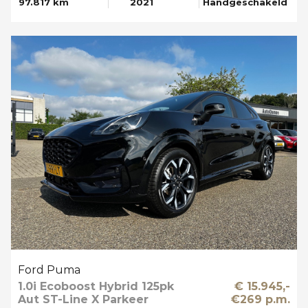
97.817 km
2021
Handgeschakeld
Ford Puma
1.0i Ecoboost Hybrid 125pk
€ 15.945,-
Aut ST-Line X Parkeer
€269 p.m.