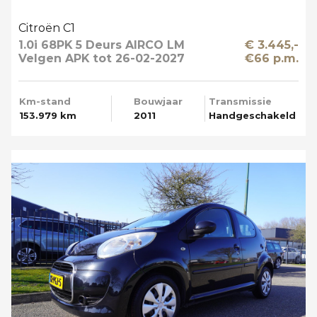
Citroën C1
1.0i 68PK 5 Deurs AIRCO LM
€ 3.445,-
Velgen APK tot 26-02-2027
€66 p.m.
Km-stand
Bouwjaar
Transmissie
153.979 km
2011
Handgeschakeld