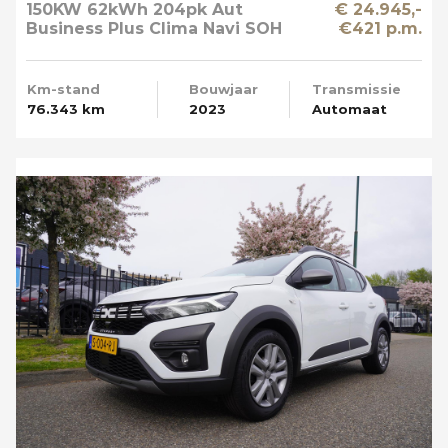
150KW 62kWh 204pk Aut
€ 24.945,-
Business Plus Clima Navi SOH
€421 p.m.
89%
Km-stand
Bouwjaar
Transmissie
76.343 km
2023
Automaat