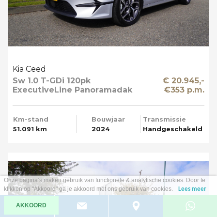
Kia Ceed
Sw 1.0 T-GDi 120pk
€ 20.945,-
ExecutiveLine Panoramadak
€353 p.m.
Apple Carplay
Km-stand
Bouwjaar
Transmissie
51.091 km
2024
Handgeschakeld
Onze pagina’s maken gebruik van functionele & analytische cookies. Door te
klikken op "Akkoord" ga je akkoord met ons gebruik van cookies.
Lees meer
AKKOORD