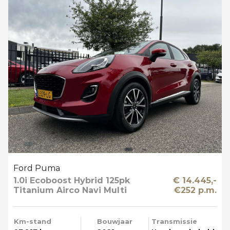
Ford Puma
1.0i Ecoboost Hybrid 125pk
€ 14.445,-
Titanium Airco Navi Multi
€252 p.m.
Media T-haak
Km-stand
Bouwjaar
Transmissie