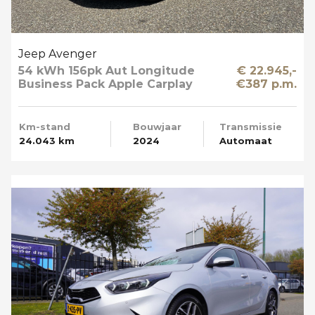
Jeep Avenger
54 kWh 156pk Aut Longitude
€ 22.945,-
Business Pack Apple Carplay
€387 p.m.
SOH 95%
Km-stand
Bouwjaar
Transmissie
24.043 km
2024
Automaat