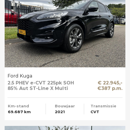
Ford Kuga
2.5 PHEV e-CVT 225pk SOH
€ 22.945,-
85% Aut ST-Line X Multi
€387 p.m.
Media Winter en Driver Pack
Km-stand
Bouwjaar
Transmissie
69.687 km
2021
CVT