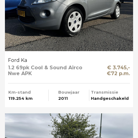
Ford Ka
1.2 69pk Cool & Sound Airco
€ 3.745,-
Nwe APK
€72 p.m.
Km-stand
Bouwjaar
Transmissie
119.254 km
2011
Handgeschakeld