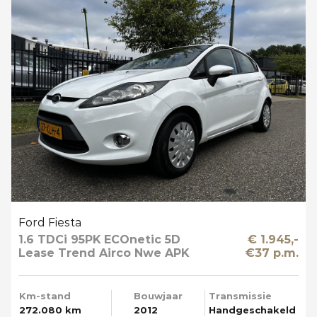
Ford Fiesta
1.6 TDCi 95PK ECOnetic 5D
€ 1.945,-
Lease Trend Airco Nwe APK
€37 p.m.
Km-stand
Bouwjaar
Transmissie
272.080 km
2012
Handgeschakeld