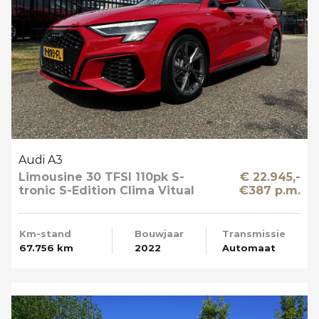
Audi A3
Limousine 30 TFSI 110pk S-
€ 22.945,-
tronic S-Edition Clima Vitual
€387 p.m.
Cockpit Navi NL-Auto
Km-stand
Bouwjaar
Transmissie
67.756 km
2022
Automaat