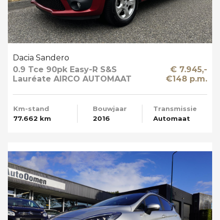
Dacia Sandero
0.9 Tce 90pk Easy-R S&S
€ 7.945,-
Lauréate AIRCO AUTOMAAT
€148 p.m.
Km-stand
Bouwjaar
Transmissie
77.662 km
2016
Automaat