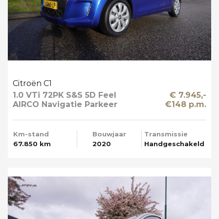
Citroën C1
1.0 VTi 72PK S&S 5D Feel
€ 7.945,-
AIRCO Navigatie Parkeer
€148 p.m.
Camera
Km-stand
Bouwjaar
Transmissie
67.850 km
2020
Handgeschakeld