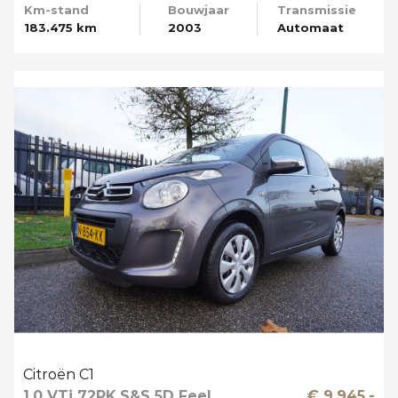
Km-stand
Bouwjaar
Transmissie
183.475 km
2003
Automaat
Citroën C1
1.0 VTi 72PK S&S 5D Feel
€ 9.945,-