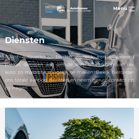
Menu
Diensten
Naast autoverkoop, bieden wij ook een gevarieerd
pakket diensten aan om de aan- of verkoop van uw
auto zo makkelijk mogelijk te maken. Bekijk hieronder
ons totale aanbod diensten en neem gerust contact op
bij vragen.