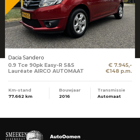
Dacia Sandero
0.9 Tce 90pk Easy-R S&S
€ 7.945,-
Lauréate AIRCO AUTOMAAT
€148 p.m.
Km-stand
Bouwjaar
Transmissie
77.662 km
2016
Automaat