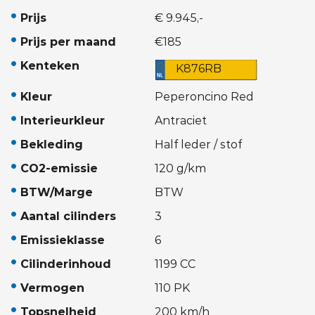
Prijs
€ 9.945,-
Prijs per maand
€185
Kenteken
K876RB
Kleur
Peperoncino Red
Interieurkleur
Antraciet
Bekleding
Half leder / stof
CO2-emissie
120 g/km
BTW/Marge
BTW
Aantal cilinders
3
Emissieklasse
6
Cilinderinhoud
1199 CC
Vermogen
110 PK
Topsnelheid
200 km/h