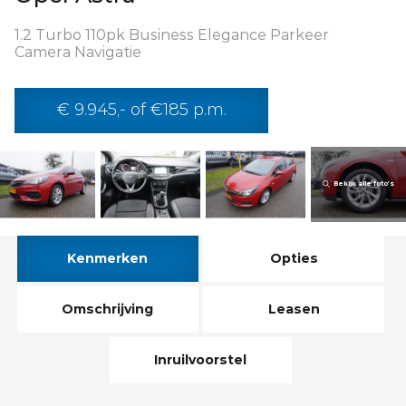
1.2 Turbo 110pk Business Elegance Parkeer
Camera Navigatie
€ 9.945,- of €185 p.m.
Bekijk alle foto’s
Kenmerken
Opties
Omschrijving
Leasen
Inruilvoorstel