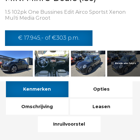
1.5 102pk One Bussines Edit Airco Sportst Xenon
Multi Media Groot
€ 17.945,- of €303 p.m.
Bekijk alle foto’s
Kenmerken
Opties
Omschrijving
Leasen
Inruilvoorstel