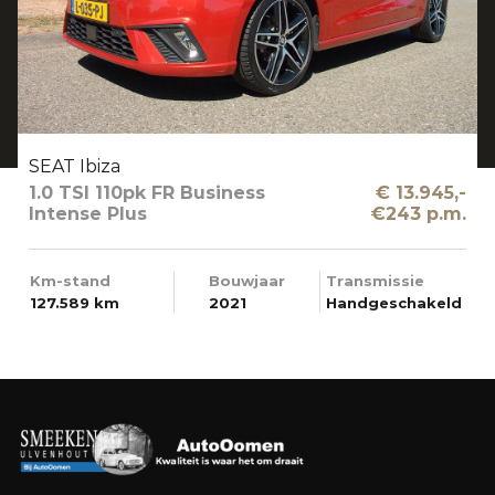
SEAT Ibiza
1.0 TSI 110pk FR Business
€ 13.945,-
Intense Plus
€243 p.m.
Km-stand
Bouwjaar
Transmissie
127.589 km
2021
Handgeschakeld