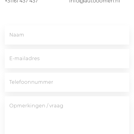
+31161 437 437
info@autooomen.nl