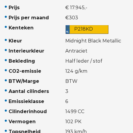
Prijs
€ 17.945,-
Prijs per maand
€303
Kenteken
P218KD
Kleur
Midnight Black Metallic
Interieurkleur
Antraciet
Bekleding
Half leder / stof
CO2-emissie
124 g/km
BTW/Marge
BTW
Aantal cilinders
3
Emissieklasse
6
Cilinderinhoud
1499 CC
Vermogen
102 PK
Topsnelheid
193 km/h