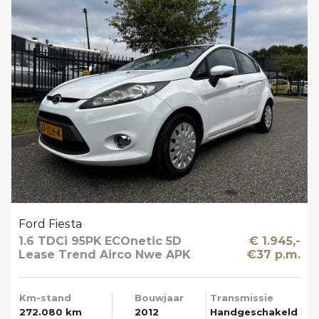
Ford Fiesta
1.6 TDCi 95PK ECOnetic 5D
€ 1.945,-
Lease Trend Airco Nwe APK
€37 p.m.
Km-stand
Bouwjaar
Transmissie
272.080 km
2012
Handgeschakeld