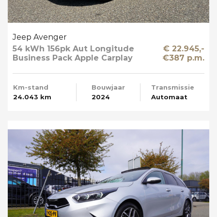
Jeep Avenger
54 kWh 156pk Aut Longitude
€ 22.945,-
Business Pack Apple Carplay
€387 p.m.
SOH 95%
Km-stand
Bouwjaar
Transmissie
24.043 km
2024
Automaat