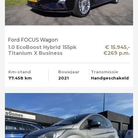
Ford FOCUS Wagon
1.0 EcoBoost Hybrid 155pk
€ 15.945,-
Titanium X Business
€269 p.m.
Trekhaak Apple Carplay
Km-stand
Bouwjaar
Transmissie
77.458 km
2021
Handgeschakeld