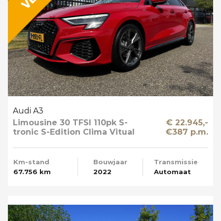
Audi A3
Limousine 30 TFSI 110pk S-
€ 22.945,-
tronic S-Edition Clima Vitual
€387 p.m.
Cockpit Navi NL-Auto
Km-stand
Bouwjaar
Transmissie
67.756 km
2022
Automaat