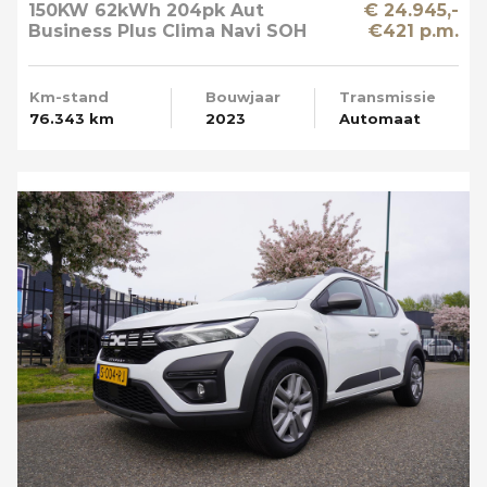
150KW 62kWh 204pk Aut
€ 24.945,-
Business Plus Clima Navi SOH
€421 p.m.
89%
Km-stand
Bouwjaar
Transmissie
76.343 km
2023
Automaat