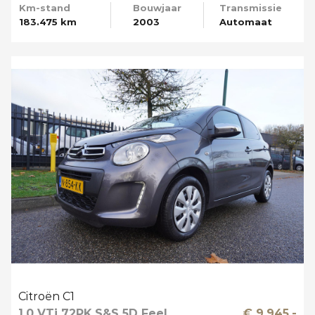
Km-stand
Bouwjaar
Transmissie
183.475 km
2003
Automaat
Citroën C1
1.0 VTi 72PK S&S 5D Feel
€ 9.945,-