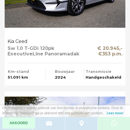
Kia Ceed
Sw 1.0 T-GDi 120pk
€ 20.945,-
ExecutiveLine Panoramadak
€353 p.m.
Apple Carplay
Km-stand
Bouwjaar
Transmissie
51.091 km
2024
Handgeschakeld
Onze pagina’s maken gebruik van functionele & analytische cookies. Door te
klikken op "Akkoord" ga je akkoord met ons gebruik van cookies.
Lees meer
AKKOORD