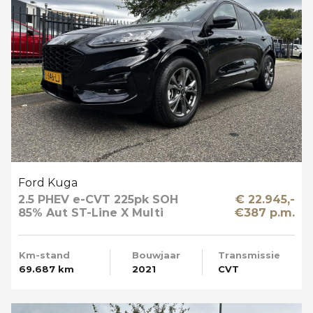
Ford Kuga
2.5 PHEV e-CVT 225pk SOH
€ 22.945,-
85% Aut ST-Line X Multi
€387 p.m.
Media Winter en Driver Pack
Km-stand
Bouwjaar
Transmissie
69.687 km
2021
CVT