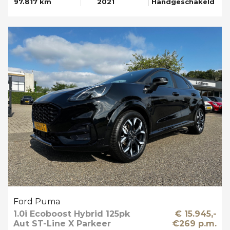
97.817 km
2021
Handgeschakeld
Ford Puma
1.0i Ecoboost Hybrid 125pk
€ 15.945,-
Aut ST-Line X Parkeer
€269 p.m.