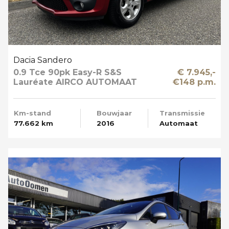
Dacia Sandero
0.9 Tce 90pk Easy-R S&S
€ 7.945,-
Lauréate AIRCO AUTOMAAT
€148 p.m.
Km-stand
Bouwjaar
Transmissie
77.662 km
2016
Automaat