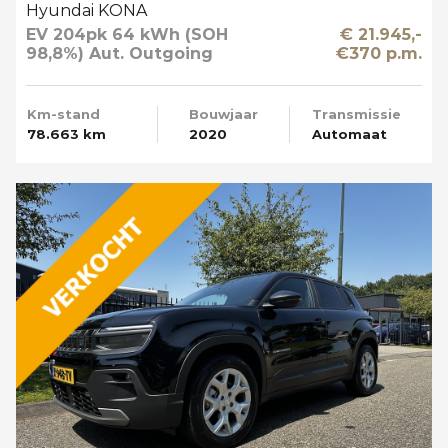
Hyundai KONA
EV 204pk 64 kWh (SOH
€ 21.945,-
98,8%) Aut. Outgoing
€370 p.m.
Limited Sky Schuifdak
Km-stand
Bouwjaar
Transmissie
78.663 km
2020
Automaat