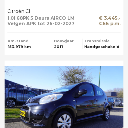
Citroën C1
1.0i 68PK 5 Deurs AIRCO LM
€ 3.445,-
Velgen APK tot 26-02-2027
€66 p.m.
Km-stand
Bouwjaar
Transmissie
153.979 km
2011
Handgeschakeld