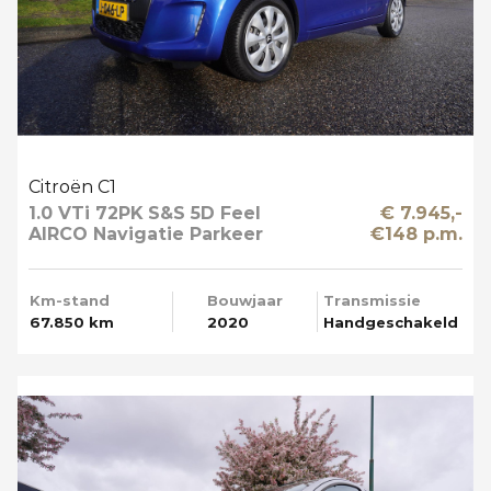
Citroën C1
1.0 VTi 72PK S&S 5D Feel
€ 7.945,-
AIRCO Navigatie Parkeer
€148 p.m.
Camera
Km-stand
Bouwjaar
Transmissie
67.850 km
2020
Handgeschakeld