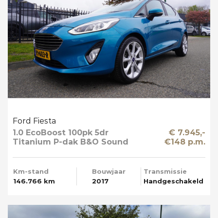
Ford Fiesta
1.0 EcoBoost 100pk 5dr
€ 7.945,-
Titanium P-dak B&O Sound
€148 p.m.
Multi Media Mooi
Km-stand
Bouwjaar
Transmissie
146.766 km
2017
Handgeschakeld