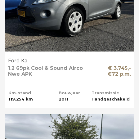
Ford Ka
1.2 69pk Cool & Sound Airco
€ 3.745,-
Nwe APK
€72 p.m.
Km-stand
Bouwjaar
Transmissie
119.254 km
2011
Handgeschakeld