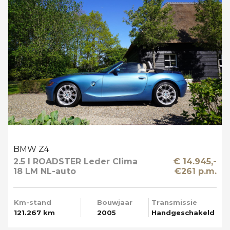
BMW Z4
2.5 I ROADSTER Leder Clima
€ 14.945,-
18 LM NL-auto
€261 p.m.
Km-stand
Bouwjaar
Transmissie
121.267 km
2005
Handgeschakeld