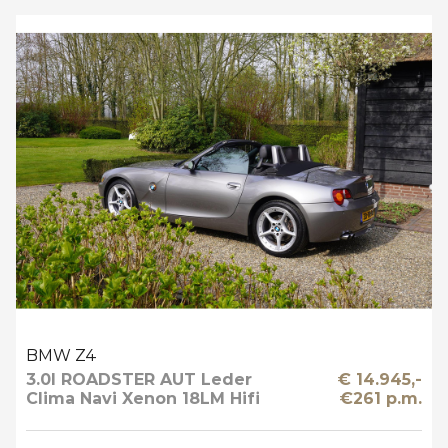
BMW Z4
3.0I ROADSTER AUT Leder
€ 14.945,-
Clima Navi Xenon 18LM Hifi
€261 p.m.
Prof