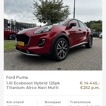
Ford Puma
1.0i Ecoboost Hybrid 125pk
€ 14.445,-
Titanium Airco Navi Multi
€252 p.m.
Media T-haak
Km-stand
Bouwjaar
Transmissie