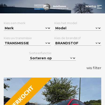
Menu
Kies een merk
Kies het model
Kies uw transmissie
Kies de brandstof
Sorteerfunctie
wis filter