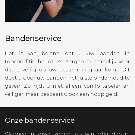
Bandenservice
Het is van belang dat u uw banden in
topconditie houdt. Ze zorgen er namelijk voor
dat u veilig op uw bestemming aankomt. Dit
doet u door uw banden het juiste onderhoud te
geven. Zo rijdt u niet alleen comfortabeler en
veiliger, maar bespaart u ook een hoop geld.
Onze bandenservice
Wanneer u zowel zomer- als winterbanden in